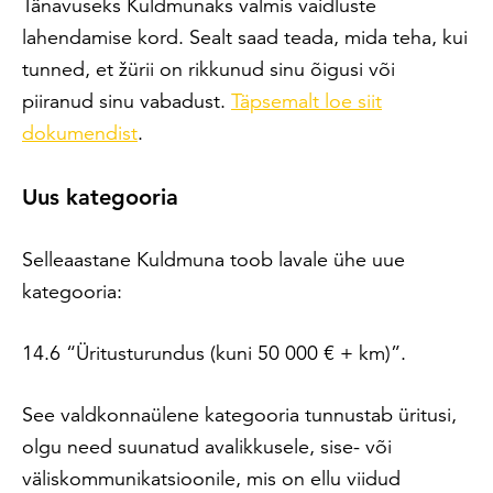
Tänavuseks Kuldmunaks valmis vaidluste
lahendamise kord. Sealt saad teada, mida teha, kui
tunned, et žürii on rikkunud sinu õigusi või
piiranud sinu vabadust.
Täpsemalt loe siit
dokumendist
.
Uus
kategooria
Selleaastane Kuldmuna toob lavale ühe uue
kategooria:
14.6 “Üritusturundus (kuni 50 000 € + km)”.
See valdkonnaülene kategooria tunnustab üritusi,
olgu need suunatud avalikkusele, sise- või
väliskommunikatsioonile, mis on ellu viidud