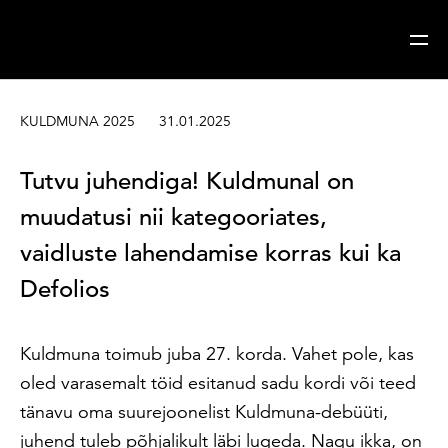
Sisesta märksõna
Otsi
KULDMUNA 2025
31.01.2025
Tutvu juhendiga! Kuldmunal on
muudatusi nii kategooriates,
vaidluste lahendamise korras kui ka
Defolios
Kuldmuna toimub juba 27. korda. Vahet pole, kas
oled varasemalt töid esitanud sadu kordi või teed
tänavu oma suurejoonelist Kuldmuna-debüüti,
juhend tuleb põhjalikult läbi lugeda. Nagu ikka, on