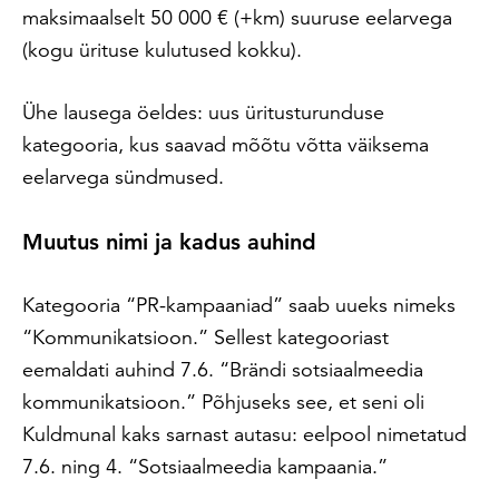
maksimaalselt 50 000 € (+km) suuruse eelarvega
(kogu ürituse kulutused kokku).
Ühe lausega öeldes: uus üritusturunduse
kategooria, kus saavad mõõtu võtta väiksema
eelarvega sündmused.
Muutus nimi ja kadus auhind
Kategooria “PR-kampaaniad” saab uueks nimeks
“Kommunikatsioon.” Sellest kategooriast
eemaldati auhind 7.6. “Brändi sotsiaalmeedia
kommunikatsioon.” Põhjuseks see, et seni oli
Kuldmunal kaks sarnast autasu: eelpool nimetatud
7.6. ning 4. “Sotsiaalmeedia kampaania.”