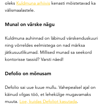
oleks
Kuldmuna arhiivis
kenasti mõistetavad ka
välismaalastele.
Munal on värske nägu
Kuldmuna auhinnad on läbinud värskenduskuuri
ning võrreldes eelmistega on nad märksa
jätkusuutlikumad. Millised munad sa seekord
kontorisse tassid? Varsti näed!
Defolio on mõnusam
Defolio sai uue kuue mullu. Vahepealsel ajal on
käinud vilgas töö, et lehekülge mugavamaks
muuta.
Loe, kuidas Defoliot kasutada
.