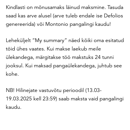
Kindlasti on mõnusamaks läinud maksmine. Tasuda
saad kas arve alusel (arve tuleb endale ise Defolios
genereerida) või Montonio pangalingi kaudu!
Leheküljelt “My summary” näed kõiki oma esitatud
töid ühes vaates. Kui makse laekub meile
ülekandega, märgitakse töö makstuks 24 tunni
jooksul. Kui maksad pangaülekandega, juhtub see
kohe.
NB! Hilinejate vastuvõtu perioodil (13.03-
19.03.2025 kell 23:59) saab maksta vaid pangalingi
kaudu.