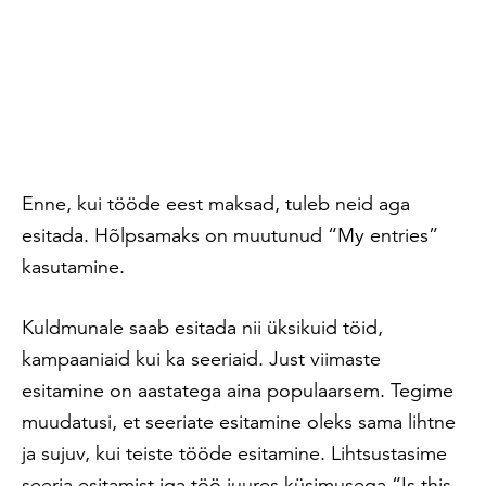
Enne, kui tööde eest maksad, tuleb neid aga
esitada. Hõlpsamaks on muutunud “My entries”
kasutamine.
Kuldmunale saab esitada nii üksikuid töid,
kampaaniaid kui ka seeriaid. Just viimaste
esitamine on aastatega aina populaarsem. Tegime
muudatusi, et seeriate esitamine oleks sama lihtne
ja sujuv, kui teiste tööde esitamine. Lihtsustasime
seeria esitamist iga töö juures küsimusega “Is this