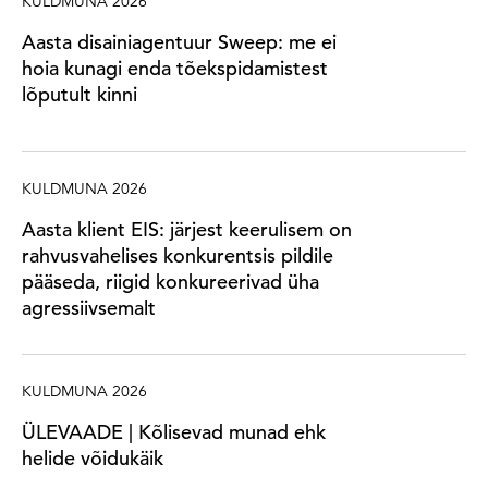
KULDMUNA 2026
Aasta disainiagentuur Sweep: me ei
hoia kunagi enda tõekspidamistest
lõputult kinni
KULDMUNA 2026
Aasta klient EIS: järjest keerulisem on
rahvusvahelises konkurentsis pildile
pääseda, riigid konkureerivad üha
agressiivsemalt
KULDMUNA 2026
ÜLEVAADE | Kõlisevad munad ehk
helide võidukäik