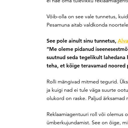
ei näe oma tulevikku reklaamiagent
Võib-olla on see vale tunnetus, kui
Pesamuna aitab valdkonda noortele 
See pole ainult sinu tunnetus,
Alva
“
Me oleme pidanud iseenesestmõis
suutnud seda tegelikult lahedana
teha, et kõige teravamad noored p
Rolli mängivad mitmed tegurid. Üks 
ja kuigi nad ei tule väga suurte oot
olukord on raske. Paljud ärksamad 
Reklaamiagentuuri roll või olemus 
ümberkujundamist. See on õige, mis A