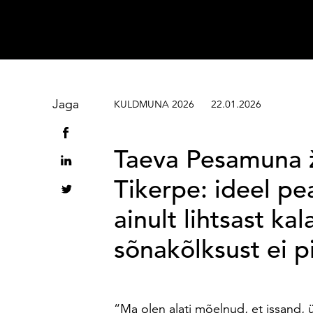
Sisesta märksõna
Jaga
KULDMUNA 2026
22.01.2026
Taeva Pesamuna ž
Tikerpe: ideel pe
ainult lihtsast ka
sõnakõlksust ei p
“Ma olen alati mõelnud, et issand,