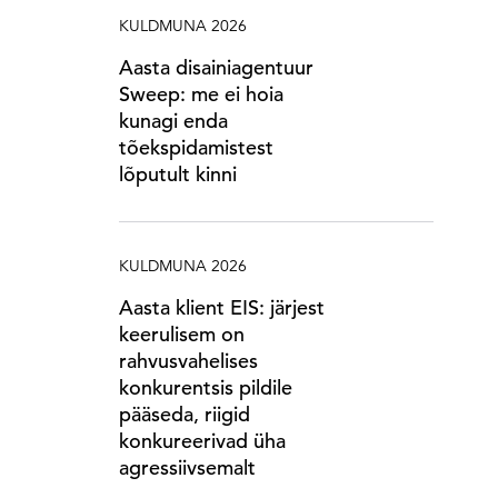
KULDMUNA 2026
Aasta disainiagentuur
Sweep: me ei hoia
kunagi enda
tõekspidamistest
lõputult kinni
KULDMUNA 2026
Aasta klient EIS: järjest
keerulisem on
rahvusvahelises
konkurentsis pildile
pääseda, riigid
konkureerivad üha
agressiivsemalt