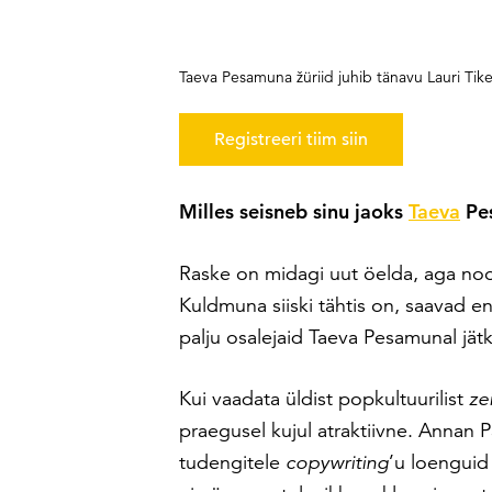
Taeva Pesamuna žüriid juhib tänavu Lauri Tik
Registreeri tiim siin
Milles seisneb sinu jaoks
Taeva
Pes
Raske on midagi uut öelda, aga noor
Kuldmuna siiski tähtis on, saavad en
palju osalejaid Taeva Pesamunal jätk
Kui vaadata üldist popkultuurilist
ze
praegusel kujul atraktiivne. Annan P
tudengitele
copywriting
’u loenguid 