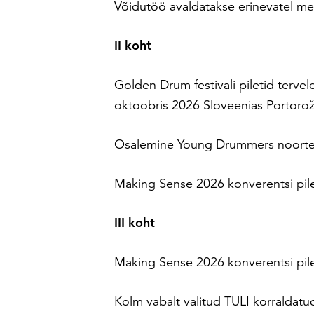
Võidutöö avaldatakse erinevatel m
II koht
Golden Drum festivali piletid tervel
oktoobris 2026 Sloveenias Portorož
Osalemine Young Drummers noortev
Making Sense 2026 konverentsi pileti
III koht
Making Sense 2026 konverentsi pileti
Kolm vabalt valitud TULI korraldat