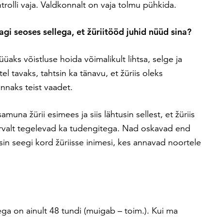
trolli vaja. Valdkonnalt on vaja tolmu pühkida.
i seoses sellega, et žüriitööd juhid nüüd sina?
üüaks võistluse hoida võimalikult lihtsa, selge ja
el tavaks, tahtsin ka tänavu, et žüriis oleks
nnaks teist vaadet.
muna žürii esimees ja siis lähtusin sellest, et žüriis
õrvalt tegelevad ka tudengitega. Nad oskavad end
in seegi kord žüriisse inimesi, kes annavad noortele
ega on ainult 48 tundi (muigab – toim.). Kui ma