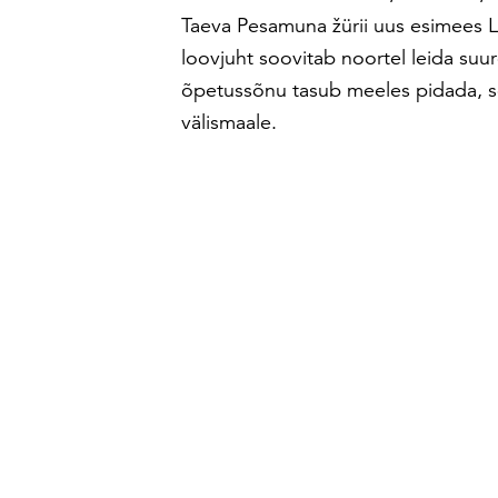
Taeva Pesamuna žürii uus esimees La
loovjuht soovitab noortel leida suu
õpetussõnu tasub meeles pidada, se
välismaale.