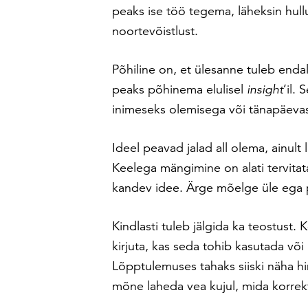
peaks ise töö tegema, läheksin hullu
noortevõistlust.
Põhiline on, et ülesanne tuleb enda
peaks põhinema elulisel
insight
’il.
inimeseks olemisega või tänapäevas
Ideel peavad jalad all olema, ainult 
Keelega mängimine on alati tervita
kandev idee. Ärge mõelge üle ega 
Kindlasti tuleb jälgida ka teostust. 
kirjuta, kas seda tohib kasutada või
Lõpptulemuses tahaks siiski näha hi
mõne laheda vea kujul, mida korrektn