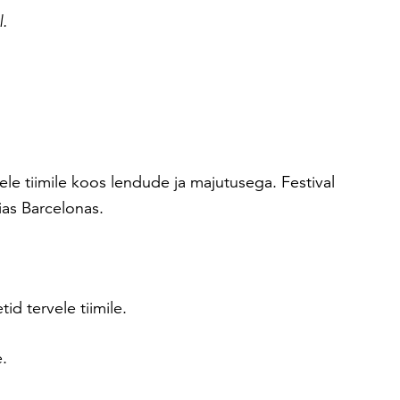
l.
vele tiimile koos lendude ja majutusega. Festival
ias Barcelonas.
d tervele tiimile.
.