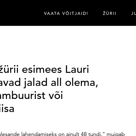
VAATA VÕITJAID!
ŽÜRII
J
ürii esimees Lauri
avad jalad all olema,
lambuurist või
iisa
 ülesande lahendamiseks on ainult 48 tundi,” muigab