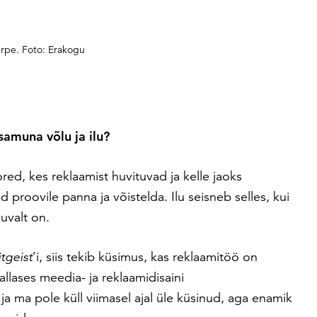
erpe. Foto: Erakogu
amuna võlu ja ilu?
ed, kes reklaamist huvituvad ja kelle jaoks
d proovile panna ja võistelda. Ilu seisneb selles, kui
uvalt on.
itgeist
’i, siis tekib küsimus, kas reklaamitöö on
allases meedia- ja reklaamidisaini
ja ma pole küll viimasel ajal üle küsinud, aga enamik