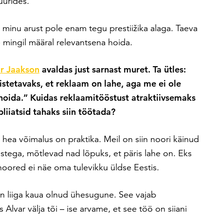
uurides.
d minu arust pole enam tegu prestiižika alaga. Taeva
mingil määral relevantsena hoida.
r Jaakson
avaldas just sarnast muret. Ta ütles:
tetavaks, et reklaam on lahe, aga me ei ole
 hoida.”
Kuidas reklaamitööstust atraktiivsemaks
liiatsid tahaks siin töötada?
hea võimalus on praktika. Meil on siin noori käinud
ustega, mõtlevad nad lõpuks, et päris lahe on. Eks
noored ei näe oma tulevikku üldse Eestis.
on liiga kaua olnud ühesugune. See vajab
lvar välja tõi – ise arvame, et see töö on siiani