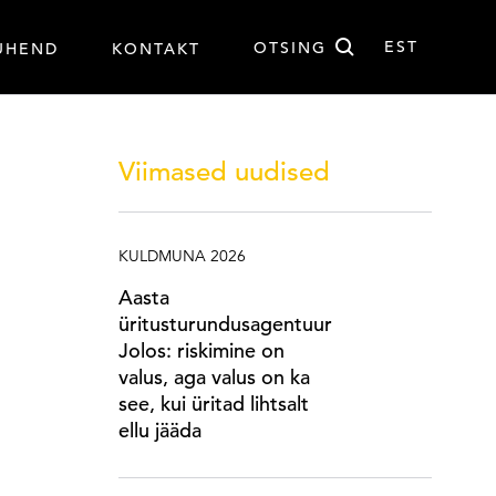
Otsi
EST
OTSING
UHEND
KONTAKT
EST
Viimased uudised
KULDMUNA 2026
Aasta
üritusturundusagentuur
Jolos: riskimine on
valus, aga valus on ka
see, kui üritad lihtsalt
ellu jääda