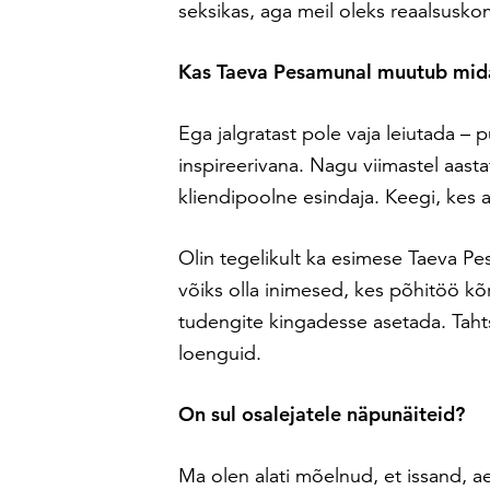
seksikas, aga meil oleks reaalsuskon
Kas Taeva Pesamunal muutub midag
Ega jalgratast pole vaja leiutada – p
inspireerivana. Nagu viimastel aastat
kliendipoolne esindaja. Keegi, kes a
Olin tegelikult ka esimese Taeva Pesa
võiks olla inimesed, kes põhitöö k
tudengite kingadesse asetada. Tahts
loenguid.
On sul osalejatele näpunäiteid?
Ma olen alati mõelnud, et issand, a