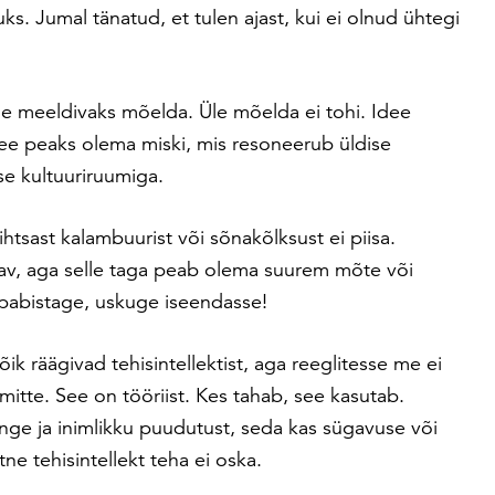
ks. Jumal tänatud, et tulen ajast, kui ei olnud ühtegi
le meeldivaks mõelda. Üle mõelda ei tohi. Idee
 See peaks olema miski, mis resoneerub üldise
e kultuuriruumiga.
lihtsast kalambuurist või sõnakõlksust ei piisa.
tav, aga selle taga peab olema suurem mõte või
pabistage, uskuge iseendasse!
Kõik räägivad tehisintellektist, aga reeglitesse me ei
 mitte. See on tööriist. Kes tahab, see kasutab.
nge ja inimlikku puudutust, seda kas sügavuse või
e tehisintellekt teha ei oska.