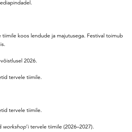
eediapindadel.
e tiimile koos lendude ja majutusega. Festival toimub
is.
õistlusel 2026.
d tervele tiimile.
d tervele tiimile.
ud
workshop
’i tervele tiimile (2026–2027).