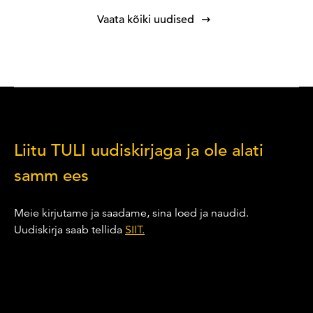
Vaata kõiki uudised
Liitu TULI uudiskirjaga ja ole alati
samm ees
Meie kirjutame ja saadame, sina loed ja naudid.
Uudiskirja saab tellida
SIIT.