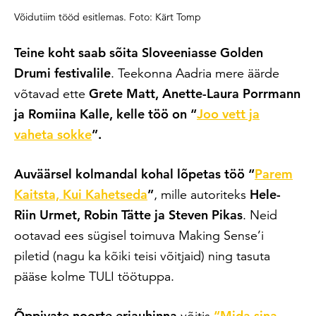
Võidutiim tööd esitlemas. Foto: Kärt Tomp
Teine koht saab sõita Sloveeniasse Golden
Drumi festivalile
. Teekonna Aadria mere äärde
võtavad ette
Grete Matt, Anette-Laura Porrmann
ja Romiina Kalle, kelle töö on “
Joo vett ja
vaheta sokke
”.
Auväärsel kolmandal kohal lõpetas töö “
Parem
Kaitsta, Kui Kahetseda
”
, mille autoriteks
Hele-
Riin Urmet, Robin Tätte ja Steven Pikas
. Neid
ootavad ees sügisel toimuva Making Sense’i
piletid (nagu ka kõiki teisi võitjaid) ning tasuta
pääse kolme TULI töötuppa.
Õppivate noorte eriauhinna
võitis
“Mida sina