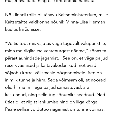
muljet avaldada ning esikoht endale napsata.
Nö kliendi rollis oli tänavu Kaitseministeerium, mille
Kaitsetahte valdkonna nõunik Minna-Liisa Herman
kuulus ka žüriisse.
“Võitis töö, mis vajutas väga tugevalt valupunktile,
mida me riigikaitse vaatenurgast näeme,” sõnas ta
pärast auhindade jagamist. “See on, et väga paljud
reservväelased ja ka tavakodanikud mõtlevad
sõjaohu korral välismaale põgenemisele. See on
inimlik tunne ja hirm. Seda võimsam oli, et noored
olid hirmu, millega paljud samastuvad, ära
kasutanud, ning selle tugisõnumiks seadnud. Nad
ütlesid, et riigist lahkumise hind on liiga kõrge.
Peale sellise võidutöö nägemist on tunne võimas.