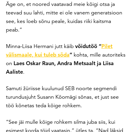
Äge on, et noored vaatavad meie kõigi otsa ja
teevad suu lahti, mitte ei ole vanem generatsioon
see, kes loeb sõnu peale, kuidas riiki kaitsma
peab.”
Minna-Liisa Hermani jutt käib
võidutöö “
Pilet
välismaale, kui tuleb sõda
”
kohta, mille autoriteks
on
Laes Oskar Raun, Andra Metsaalt ja Liisa
Aaliste
.
Samuti žüriisse kuulunud SEB noorte segmendi
turundusjuht Susann Kõomägi sõnas, et just see
töö kõnetas teda kõige rohkem.
“See jäi mulle kõige rohkem silma juba siis, kui
esimest korda töid vaatasin,” ütles ta. “Nad läksid