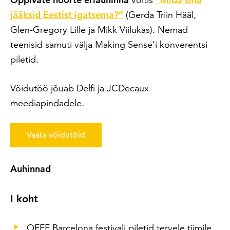
jääksid Eestist igatsema?”
(Gerda Triin Hääl,
Glen-Gregory Lille ja Mikk Viilukas). Nemad
teenisid samuti välja Making Sense’i konverentsi
piletid.
Võidutöö jõuab Delfi ja JCDecaux
meediapindadele.
Vaata võidutöid
Auhinnad
I koht
OFFF Barcelona festivali piletid tervele tiimile