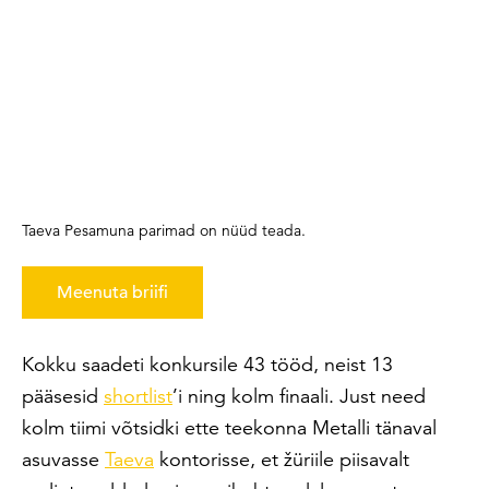
Taeva Pesamuna parimad on nüüd teada.
Meenuta briifi
Kokku saadeti konkursile 43 tööd, neist 13
pääsesid
shortlist
’i ning kolm finaali. Just need
kolm tiimi võtsidki ette teekonna Metalli tänaval
asuvasse
Taeva
kontorisse, et žüriile piisavalt