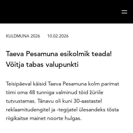
Sisesta märksõna
Otsi
KULDMUNA 2026
10.02.2026
Taeva Pesamuna esikolmik teada!
Võitja tabas valupunkti
Teisipäeval käisid Taeva Pesamuna kolm parimat
tiimi oma 48 tunniga valminud töid žüriile
tutvustamas. Tänavu oli kuni 30-aastastel
reklaamitudengitel ja -tegijatel ülesandeks tõsta
riigikaitse mainet noorte hulgas.