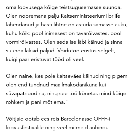
oma loovusega kõige teistsugusemasse suunda.
Olen nooremana palju Kaitseministeeriumi briife
lahendanud ja hästi lihtne on astuda samasse auku,
kuhu kõik: pool inimesest on tavarõivastes, pool
vormirõivastes. Olen seda ise läbi käinud ja sinna
suunda läksid paljud. Võidutöö eristus selgelt,
kuigi paar eristuvat tööd oli veel.
Olen naine, kes pole kaitseväes käinud ning pigem
olen end tundnud maailmakodanikuna kui
süvapatrioodina, ning see töö kõnetas mind kõige
rohkem ja pani mõtlema.”
Võitjaid ootab ees reis Barcelonasse OFFF-i
loovusfestivalile ning veel mitmeid auhindu