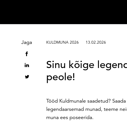
Sisesta märksõna
Jaga
KULDMUNA 2026
13.02.2026
Sinu kõige lege
peole!
Tööd Kuldmunale saadetud? Saada 
legendaarsemad munad, teeme neis
muna ees poseerida.