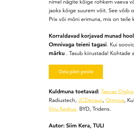
nimel nägite kõige rohkem vaeva võ
jaoks kõige suurem võit. See võib 
Prix või mõni erimuna, mis on teile 
Korraldavad korjavad munad hools
Omnivaga teieni tagasi
. Kui soovi
märku
. Tasub kiirustada! Kohtade 
Osta pilet peole
Kuldmuna toetavad:
Taevas Ogilvy
Radiustech,
JCDecaux
,
Omniva
, Ku
Viru Keskus,
BYD, Tridens.
Autor: Siim Kera, TULI