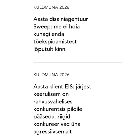
KULDMUNA 2026
Aasta disainiagentuur
Sweep: me ei hoia
kunagi enda
tõekspidamistest
lõputult kinni
KULDMUNA 2026
Aasta klient EIS: järjest
keerulisem on
rahvusvahelises
konkurentsis pildile
pääseda, riigid
konkureerivad üha
agressiivsemalt