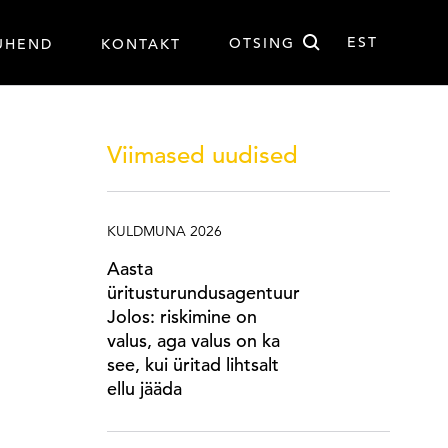
Otsi
EST
OTSING
UHEND
KONTAKT
EST
Viimased uudised
KULDMUNA 2026
Aasta
üritusturundusagentuur
Jolos: riskimine on
valus, aga valus on ka
see, kui üritad lihtsalt
ellu jääda