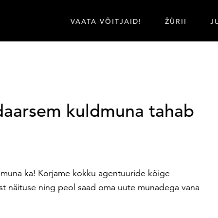
VAATA VÕITJAID!
ŽÜRII
J
ndaarsem kuldmuna tahab
muna ka! Korjame kokku agentuuride kõige
t näituse ning peol saad oma uute munadega vana