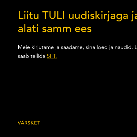
Liitu TULI uudiskirjaga j
alati samm ees
Meie kirjutame ja saadame, sina loed ja naudid. U
saab tellida
SIIT.
VÄRSKET