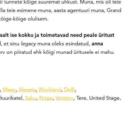
i tunnete kõige suuremat uhkust. Muna, mis oli teie
olla teie esimene muna, aasta agentuuri muna, Grand
kõige-kõige olulisem.
alt ise kokku ja toimetavad need peale üritust
d, et sinu
legacy
muna oleks esindatud,
anna
arv on piiratud ehk kõigi munad üritusele ei mahu.
,
Maag
,
Alexela
,
Workland
,
Delfi
,
ltuurikatel,
Saku
,
Nope
,
Verston
, Tere, United Stage,