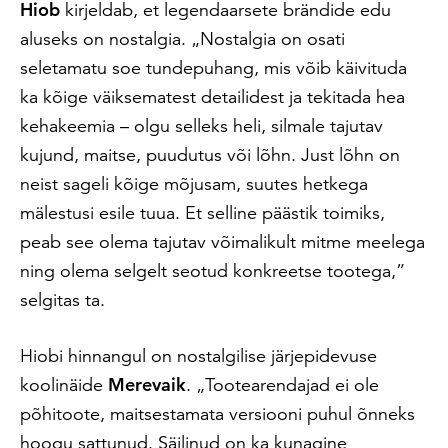
Hiob
kirjeldab, et legendaarsete brändide edu
aluseks on nostalgia. „Nostalgia on osati
seletamatu soe tundepuhang, mis võib käivituda
ka kõige väiksematest detailidest ja tekitada hea
kehakeemia – olgu selleks heli, silmale tajutav
kujund, maitse, puudutus või lõhn. Just lõhn on
neist sageli kõige mõjusam, suutes hetkega
mälestusi esile tuua. Et selline päästik toimiks,
peab see olema tajutav võimalikult mitme meelega
ning olema selgelt seotud konkreetse tootega,”
selgitas ta.
Hiobi hinnangul on nostalgilise järjepidevuse
koolinäide
Merevaik
. „Tootearendajad ei ole
põhitoote, maitsestamata versiooni puhul õnneks
hoogu sattunud. Säilinud on ka kunagine