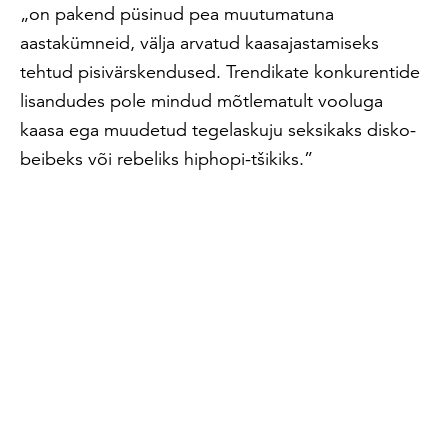
„on pakend püsinud pea muutumatuna
aastakümneid, välja arvatud kaasajastamiseks
tehtud pisivärskendused. Trendikate konkurentide
lisandudes pole mindud mõtlematult vooluga
kaasa ega muudetud tegelaskuju seksikaks disko-
beibeks või rebeliks hiphopi-tšikiks.”