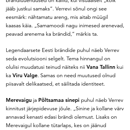
brändiuuendused on kallid, kui visuaalselt „kõik
jääb justkui samaks”. Verrevi sõnul ongi see
eesmärk: nähtamatu areng, mis aitab müügil
kaasas käia. „Samamoodi nagu inimesed arenevad,
peavad arenema ka brändid,” märkis ta.
Legendaarsete Eesti brändide puhul näeb Verrev
seda evolutsiooni selgelt. Tema hinnangul on
olulisi muudatusi teinud näiteks nii
Vana Tallinn
kui
ka
Viru Valge
. Samas on need muutused olnud
piisavalt delikaatsed, et säilitada identiteet.
Merevaigu
ja
Põltsamaa sinepi
puhul näeb Verrev
kinnitust järjepidevuse jõule. „Sinine ja kollane värv
annavad kenasti edasi brändi olemust. Lisaks on
Merevaigul kollane tütarlaps, kes on jäänud