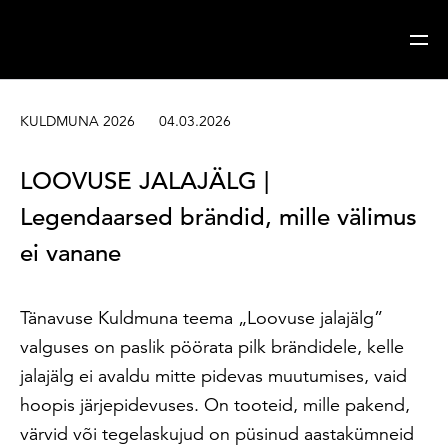
Sisesta märksõna
Otsi
KULDMUNA 2026
04.03.2026
LOOVUSE JALAJÄLG |
Legendaarsed brändid, mille välimus
ei vanane
Tänavuse Kuldmuna teema „Loovuse jalajälg”
valguses on paslik pöörata pilk brändidele, kelle
jalajälg ei avaldu mitte pidevas muutumises, vaid
hoopis järjepidevuses. On tooteid, mille pakend,
värvid või tegelaskujud on püsinud aastakümneid