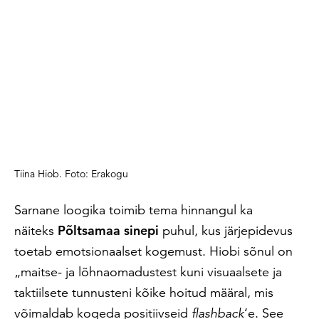
Tiina Hiob. Foto: Erakogu
Sarnane loogika toimib tema hinnangul ka
näiteks
Põltsamaa sinepi
puhul, kus järjepidevus
toetab emotsionaalset kogemust. Hiobi sõnul on
„maitse- ja lõhnaomadustest kuni visuaalsete ja
taktiilsete tunnusteni kõike hoitud määral, mis
võimaldab kogeda positiivseid
flashback
‘e. See