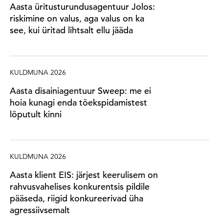
Aasta üritusturundusagentuur Jolos:
riskimine on valus, aga valus on ka
see, kui üritad lihtsalt ellu jääda
KULDMUNA 2026
Aasta disainiagentuur Sweep: me ei
hoia kunagi enda tõekspidamistest
lõputult kinni
KULDMUNA 2026
Aasta klient EIS: järjest keerulisem on
rahvusvahelises konkurentsis pildile
pääseda, riigid konkureerivad üha
agressiivsemalt