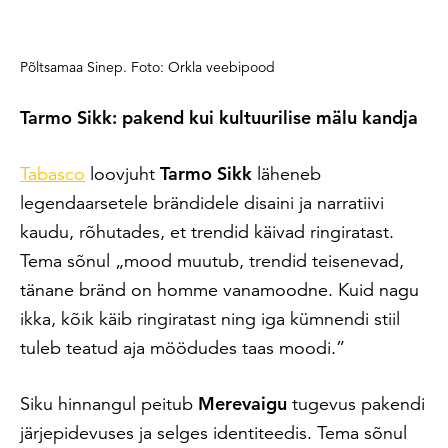
Põltsamaa Sinep. Foto: Orkla veebipood
Tarmo Sikk: pakend kui kultuurilise mälu kandja
Tabasco
loovjuht
Tarmo Sikk
läheneb
legendaarsetele brändidele disaini ja narratiivi
kaudu, rõhutades, et trendid käivad ringiratast.
Tema sõnul „mood muutub, trendid teisenevad,
tänane bränd on homme vanamoodne. Kuid nagu
ikka, kõik käib ringiratast ning iga kümnendi stiil
tuleb teatud aja möödudes taas moodi.”
Siku hinnangul peitub
Merevaigu
tugevus pakendi
järjepidevuses ja selges identiteedis. Tema sõnul