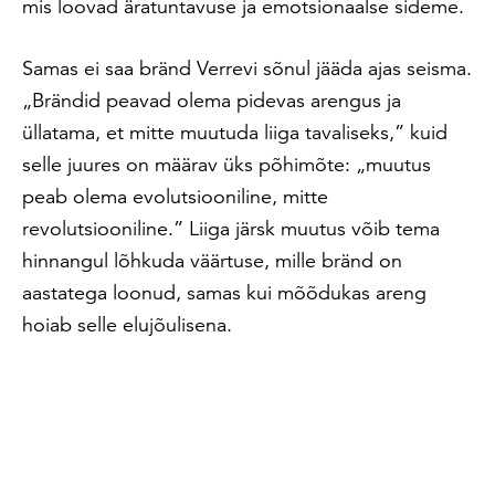
mis loovad äratuntavuse ja emotsionaalse sideme.
Samas ei saa bränd Verrevi sõnul jääda ajas seisma.
„Brändid peavad olema pidevas arengus ja
üllatama, et mitte muutuda liiga tavaliseks,” kuid
selle juures on määrav üks põhimõte: „muutus
peab olema evolutsiooniline, mitte
revolutsiooniline.” Liiga järsk muutus võib tema
hinnangul lõhkuda väärtuse, mille bränd on
aastatega loonud, samas kui mõõdukas areng
hoiab selle elujõulisena.