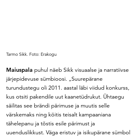
Tarmo Sikk. Foto: Erakogu
Maiuspala
puhul näeb Sikk visuaalse ja narratiivse
järjepidevuse sümbioosi. „Suurepärane
turundustegu oli 2011. aastal läbi viidud konkurss,
kus otsiti pakendile uut kaanetüdrukut. Ühtaegu
säilitas see brändi pärimuse ja muutis selle
värskemaks ning köitis teisalt kampaaniana
tähelepanu ja tõstis esile pärimust ja
uuenduslikkust. Väga eristuv ja isikupärane sümbol