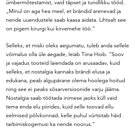
ümbermõtestamist, vaid täpset ja tundlikku tööd.
„Minul on aga hea meel, et brändid arenevad ja
nende uuendustele saab kaasa aidata. Lihtsalt see
on pigem kirurgi kui kirvemehe töö.”
Selleks, et miski oleks aegumatu, tuleb anda sellele
võimalus olla üle aegade, leiab Tiina Hiob. “Soov
ja vajadus tooteid laiendada on arusaadav, kuid
selleks, et nostalgia kannaks brändi elusa ja
edukana, peab algupärane olema hoolega hoitud
ning see ei peaks sõsarversioonide varju jääma.
Nostalgia saab töötada inimese jaoks küll vaid
tema enda elu piirides, kuid selle toovad ellu
eelmised põlvkonnad, kelle puhul vürtsitab häid
tarbimiskogemusi ka nende noorus.”