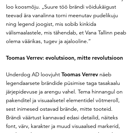
loo koosmõju. „Suure töö brändi võidukäigust
teevad ära vanalinna torni meenutav pudelikuju
ning legend joogist, mis sobib kinkida
välismaalastele, mis tähendab, et Vana Tallinn peab
olema väärikas, tugev ja ajalooline.”
Toomas Verrev: evolutsioon, mitte revolutsioon
Underdog AD loovjuht
Toomas Verrev
näeb
legendaarsete brändide püsimise taga tasakaalu
järjepidevuse ja arengu vahel. Tema hinnangul on
pakenditel ja visuaalsetel elementidel võtmeroll,
sest inimesed ostavad brände, mitte tooteid.
Brändi väärtust kannavad edasi detailid, näiteks
font, värv, karakter ja muud visuaalsed markerid,