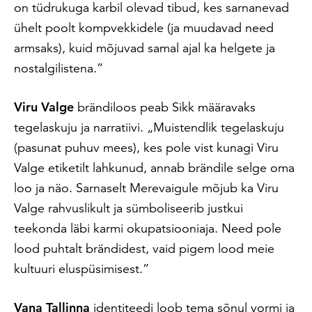
on tüdrukuga karbil olevad tibud, kes sarnanevad
ühelt poolt kompvekkidele (ja muudavad need
armsaks), kuid mõjuvad samal ajal ka helgete ja
nostalgilistena.”
Viru Valge
brändiloos peab Sikk määravaks
tegelaskuju ja narratiivi. „Muistendlik tegelaskuju
(pasunat puhuv mees), kes pole vist kunagi Viru
Valge etiketilt lahkunud, annab brändile selge oma
loo ja näo. Sarnaselt Merevaigule mõjub ka Viru
Valge rahvuslikult ja sümboliseerib justkui
teekonda läbi karmi okupatsiooniaja. Need pole
lood puhtalt brändidest, vaid pigem lood meie
kultuuri eluspüsimisest.”
Vana Tallinna
identiteedi loob tema sõnul vormi ja