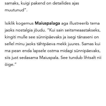
samaks, kuigi pakend on detailides ajas
muutunud”.
Isiklik kogemus
Maiuspalaga
aga illustreerib tema
jaoks nostalgia jõudu. “Kui sain seitsmeaastakseks,
kingiti mulle see sünnipäevaks ja isegi tänaseni on
sellel minu jaoks tähtpäeva mekk juures. Samas kui
ma pean enda lapsele ostma midagi sünnipäevaks,
siis just sedasama Maiuspala. See tundub lihtsalt nii
õige.”