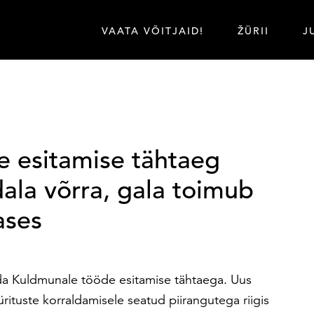
VAATA VÕITJAID!
ŽÜRII
J
 esitamise tähtaeg
ala võrra, gala toimub
ases
da Kuldmunale tööde esitamise tähtaega. Uus
rituste korraldamisele seatud piirangutega riigis