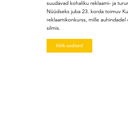
suudavad kohaliku reklaami- ja turu
Nüüdseks juba 23. korda toimuv Ku
reklaamikonkurss, mille auhindadel o
silmis.
Kõik uudised