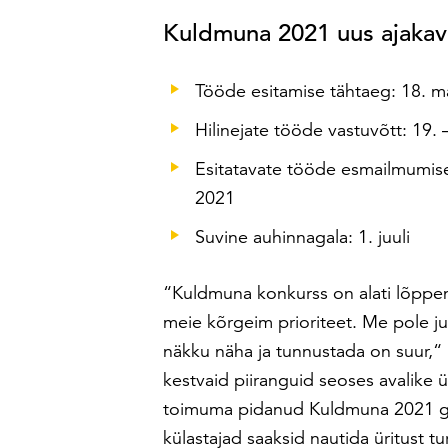
Kuldmuna 2021 uus ajakav
Tööde esitamise tähtaeg: 18. ma
Hilinejate tööde vastuvõtt: 19. –
Esitatavate tööde esmailmumise
2021
Suvine auhinnagala: 1. juuli
“Kuldmuna konkurss on alati lõppen
meie kõrgeim prioriteet. Me pole j
näkku näha ja tunnustada on suur,“ 
kestvaid piiranguid seoses avalike 
toimuma pidanud Kuldmuna 2021 gala 
külastajad saaksid nautida üritust tu