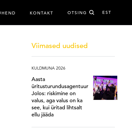
Otsi
EST
OTSING
UHEND
KONTAKT
EST
Viimased uudised
KULDMUNA 2026
Aasta
üritusturundusagentuur
Jolos: riskimine on
valus, aga valus on ka
see, kui üritad lihtsalt
ellu jääda