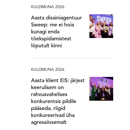
KULDMUNA 2026
Aasta disainiagentuur
Sweep: me ei hoia
kunagi enda
tõekspidamistest
lõputult kinni
KULDMUNA 2026
Aasta klient EIS: järjest
keerulisem on
rahvusvahelises
konkurentsis pildile
pääseda, riigid
konkureerivad üha
agressiivsemalt