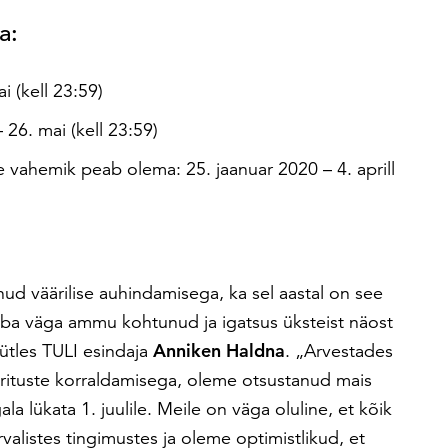
a:
i (kell 23:59)
 26. mai (kell 23:59)
 vahemik peab olema: 25. jaanuar 2020 – 4. aprill
ud väärilise auhindamisega, ka sel aastal on see
uba väga ammu kohtunud ja igatsus üksteist näost
ütles TULI esindaja
Anniken Haldna
. „Arvestades
ürituste korraldamisega, oleme otsustanud mais
lükata 1. juulile. Meile on väga oluline, et kõik
rvalistes tingimustes ja oleme optimistlikud, et