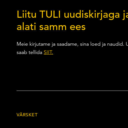
Liitu TULI uudiskirjaga j
alati samm ees
Meie kirjutame ja saadame, sina loed ja naudid. U
saab tellida
SIIT.
VÄRSKET