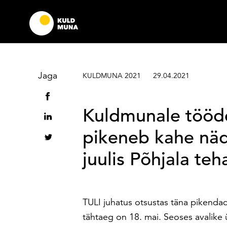
Sisesta märksõna
Jaga
KULDMUNA 2021
29.04.2021
Kuldmunale tööde
pikeneb kahe näd
juulis Põhjala teh
TULI juhatus otsustas täna pikenda
tähtaeg on 18. mai. Seoses avalike ü