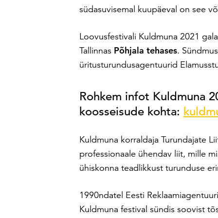
südasuvisemal kuupäeval on see võim
Loovusfestivali Kuldmuna 2021 gala 
Tallinnas
Põhjala tehases
. Sündmus
üritusturundusagentuurid Elamusstu
Rohkem infot Kuldmuna 202
koosseisude kohta:
kuldm
Kuldmuna korraldaja Turundajate Lii
professionaale ühendav liit, mille mi
ühiskonna teadlikkust turunduse eri
1990ndatel Eesti Reklaamiagentuurid
Kuldmuna festival sündis soovist tõ