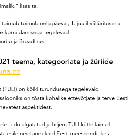
alik,“ lisas ta.
toimub toimub neljapäeval, 1. juulil väliüritusena
e korraldamisega tegelevad
udio ja Broadline.
1 teema, kategooriate ja žüriide
una.ee
t (TULI) on kõiki turundusega tegelevaid
ssiooniks on tõsta kohalike ettevõtjate ja terve Eesti
nevatest aspektidest.
e Liidu algatatud ja hiljem TULI kätte läinud
sta esile neid andekaid Eesti meeskondi, kes