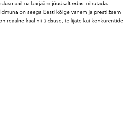
ndusmaailma barjääre jõudsalt edasi nihutada.
ldmuna on seega Eesti kõige vanem ja prestiižsem
n reaalne kaal nii üldsuse, tellijate kui konkurentide