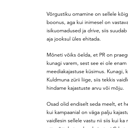
Võrgustiku omamine on sellele kõi
boonus, aga kui inimesel on vastav
isikuomadused ja
drive,
siis suudab
aja jooksul üles ehitada.
Mõneti võiks öelda, et PR on prae
kunagi varem, sest see ei ole enam 
meediakajastuse küsimus. Kunagi, ku
Kuldmuna zürii liige, siis tekkis vaidl
hindame kajastuste arvu või mõju.
Osad olid endiselt seda meelt, et h
kui kampaanial on väga palju kajast
vaidlesin sellele vastu nii siis kui ka