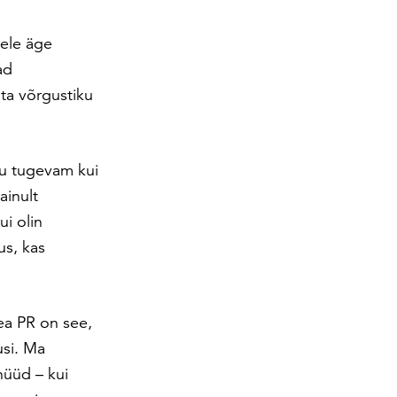
gele äge
ad
 ta võrgustiku
gu tugevam kui
ainult
i olin
us, kas
ea PR on see,
usi. Ma
 nüüd – kui