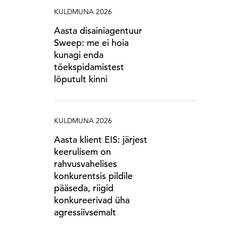
KULDMUNA 2026
Aasta disainiagentuur
Sweep: me ei hoia
kunagi enda
tõekspidamistest
lõputult kinni
KULDMUNA 2026
Aasta klient EIS: järjest
keerulisem on
rahvusvahelises
konkurentsis pildile
pääseda, riigid
konkureerivad üha
agressiivsemalt