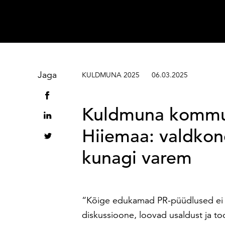
Sisesta märksõna
Jaga
KULDMUNA 2025
06.03.2025
Kuldmuna kommuni
Hiiemaa: valdkon
kunagi varem
“Kõige edukamad PR-püüdlused ei te
diskussioone, loovad usaldust ja t