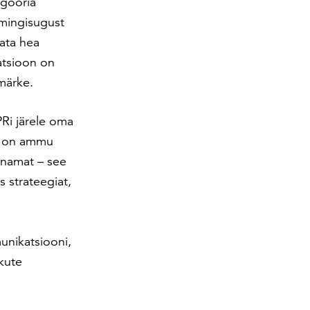
egooria
e mingisugust
mata hea
tsioon on
smärke.
Ri järele oma
, on ammu
enamat – see
 strateegiat,
nikatsiooni,
ikute