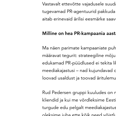
Vastavalt ettevõtte vajadusele suu
tugevamad PR-agentuurid pakkuda 
aitab erinevaid ärilisi eesmärke saa
Milline on hea PR-kampaania aas
Ma näen parimate kampaaniate puh
määravat tegurit: strateegiline mõju
edukamad PR-püüdlused ei tekita lih
meediakajastusi – nad kujundavad 
loovad usaldust ja toovad äritulemu
Rud Pedersen gruppi kuuludes on m
kliendid ja kui me võrdleksime Eesti
turgude edu pelgalt meediakajastust
oleksime juba ette kõik need võistl