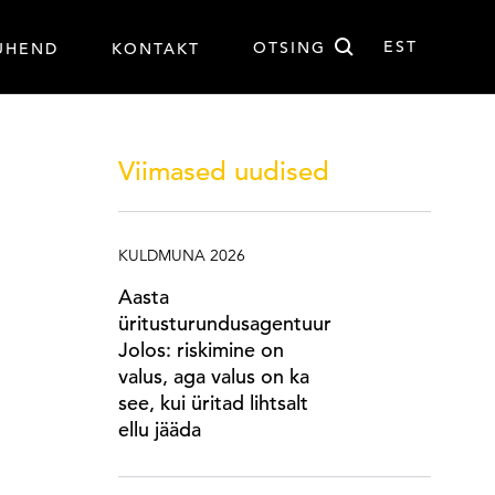
Otsi
EST
OTSING
UHEND
KONTAKT
EST
Viimased uudised
KULDMUNA 2026
Aasta
üritusturundusagentuur
Jolos: riskimine on
valus, aga valus on ka
see, kui üritad lihtsalt
ellu jääda