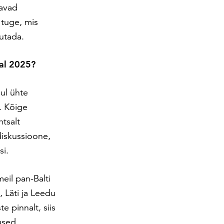
davad
tuge, mis
vutada.
tal 2025?
ul ühte
. Kõige
tsalt
diskussioone,
si.
eil pan-Balti
, Läti ja Leedu
e pinnalt, siis
used