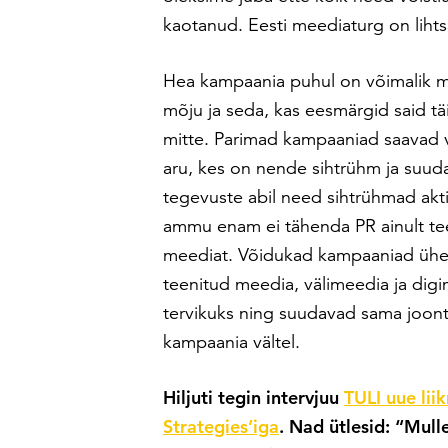
kaotanud. Eesti meediaturg on lihtsal
Hea kampaania puhul on võimalik m
mõju ja seda, kas eesmärgid said tä
mitte. Parimad kampaaniad saavad v
aru, kes on nende sihtrühm ja suu
tegevuste abil need sihtrühmad akt
ammu enam ei tähenda PR ainult te
meediat. Võidukad kampaaniad üh
teenitud meedia, välimeedia ja dig
tervikuks ning suudavad sama joon
kampaania vältel.
Hiljuti tegin intervjuu
TULI uue lii
Strategies’iga
. Nad ütlesid: “Mull