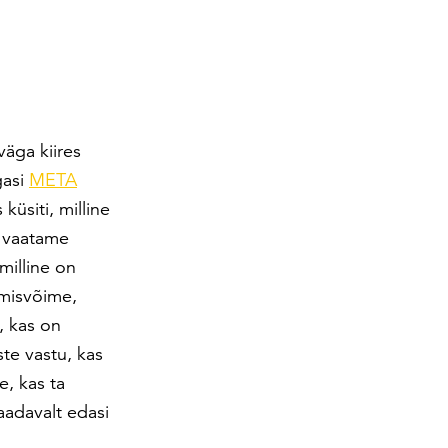
väga kiires
gasi
META
 küsiti, milline
a vaatame
milline on
emisvõime,
, kas on
te vastu, kas
e, kas ta
aadavalt edasi