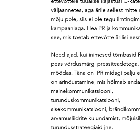
ettevõttele tuuakse kajastusi C-kat
väljaannetes, aga ärile sellest mitt
mõju pole, siis ei ole tegu ilmtingi
kampaaniaga. Hea PR ja kommunika
see, mis toetab ettevõtte ärilisi ee
Need ajad, kui inimesed tõmbasid P
peas võrdusmärgi pressiteadetega
möödas. Täna on PR midagi palju 
on ärinõustamine, mis hõlmab endas
mainekommunikatsiooni,
turunduskommunikatsiooni,
sisekommunikatsiooni, brändikommu
arvamusliidrite kujundamist, mõjuis
turundusstrateegiaid jne.