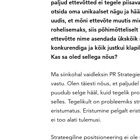
paljud ettevõtted ei tegele piisava
otsida oma unikaalset nägu ja hääl
uudis, et mõni ettevõte muutis mi
rohelisemaks, siis põhimõtteliselt 
ettevõtte nime asendada ükskõik 
konkurendiga ja kõik justkui klapi
Kas sa oled sellega nõus?
Ma siinkohal vaidleksin PR Strategie
vastu. Olen täiesti nõus, et paljudel
puudub selge hääl, kuid tegelik pr
selles. Tegelikult on probleemiks st
eristumatus. Eristumine pelgalt eris
ei too alati tulemusi.
Strateegiline positsioneering ei ol