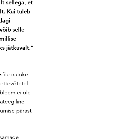
lt sellega, et
t. Kui tuleb
dagi
võib selle
millise
ks jätkuvalt.”
s’ile natuke
 ettevõtetel
obleem ei ole
rateegiline
tumise pärast
e samade