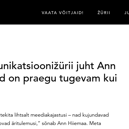
VAATA VÕITJAID!
ŽÜRII
J
katsioonižürii juht Ann
d on praegu tugevam kui
kita lihtsalt meediakajastusi – nad kujundavad
oovad äritulemusi,” sõnab Ann Hiiemaa. Meta