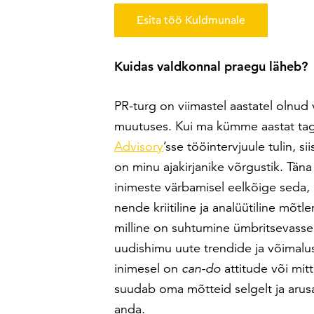
Esita töö Kuldmunale
Kuidas valdkonnal praegu läheb?
PR-turg on viimastel aastatel olnud 
muutuses. Kui ma kümme aastat ta
Advisory
’sse tööintervjuule tulin, siis
on minu ajakirjanike võrgustik. Tän
inimeste värbamisel eelkõige seda, 
nende kriitiline ja analüütiline mõtl
milline on suhtumine ümbritsevasse
uudishimu uute trendide ja võimalus
inimesel on
can-do
attitude või mitt
suudab oma mõtteid selgelt ja arus
anda.