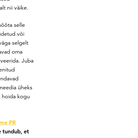
t nii väike.
õõta selle
idetud või
äga selgelt
davad oma
iveerida. Juba
enitud
endavad
imeedia üheks
t hoida kogu
kme PR
e tundub, et