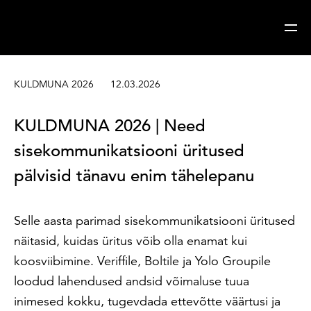
Sisesta märksõna
Otsi
KULDMUNA 2026
12.03.2026
KULDMUNA 2026 | Need
sisekommunikatsiooni üritused
pälvisid tänavu enim tähelepanu
Selle aasta parimad sisekommunikatsiooni üritused
näitasid, kuidas üritus võib olla enamat kui
koosviibimine. Veriffile, Boltile ja Yolo Groupile
loodud lahendused andsid võimaluse tuua
inimesed kokku, tugevdada ettevõtte väärtusi ja