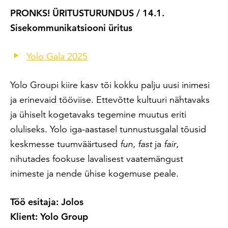
PRONKS! ÜRITUSTURUNDUS / 14.1.
Sisekommunikatsiooni üritus
Yolo Gala 2025
Yolo Groupi kiire kasv tõi kokku palju uusi inimesi
ja erinevaid tööviise. Ettevõtte kultuuri nähtavaks
ja ühiselt kogetavaks tegemine muutus eriti
oluliseks. Yolo iga-aastasel tunnustusgalal tõusid
keskmesse tuumväärtused
fun
,
fast
ja
fair
,
nihutades fookuse lavalisest vaatemängust
inimeste ja nende ühise kogemuse peale.
Töö esitaja: Jolos
Klient: Yolo Group