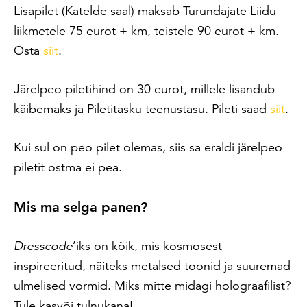
Lisapilet (Katelde saal) maksab Turundajate Liidu
liikmetele 75 eurot + km, teistele 90 eurot + km.
Osta
siit
.
Järelpeo piletihind on 30 eurot, millele lisandub
käibemaks ja Piletitasku teenustasu. Pileti saad
siit
.
Kui sul on peo pilet olemas, siis sa eraldi järelpeo
piletit ostma ei pea.
Mis ma selga panen?
Dresscode
’iks on kõik, mis kosmosest
inspireeritud, näiteks metalsed toonid ja suuremad
ulmelised vormid. Miks mitte midagi holograafilist?
Tule kasvõi tulnukana!