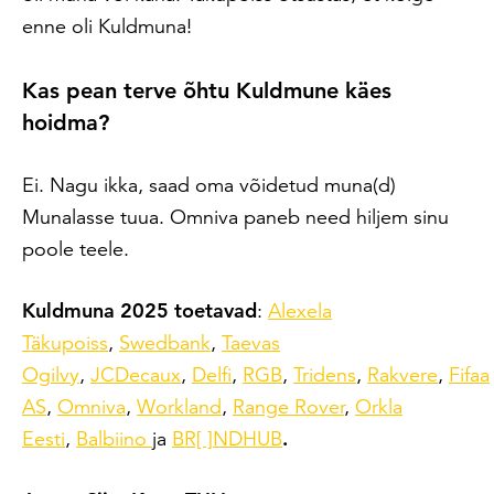
enne oli Kuldmuna!
Kas pean terve õhtu Kuldmune käes
hoidma?
Ei. Nagu ikka, saad oma võidetud muna(d)
Munalasse tuua. Omniva paneb need hiljem sinu
poole teele.
Kuldmuna 2025 toetavad
:
Alexela
Täkupoiss
,
Swedbank
,
Taevas
Ogilvy
,
JCDecaux
,
Delfi
,
RGB
,
Tridens
,
Rakvere
,
Fifaa
AS
,
Omniva
,
Workland
,
Range Rover
,
Orkla
Eesti
,
Balbiino
ja
BR[ ]NDHUB
.