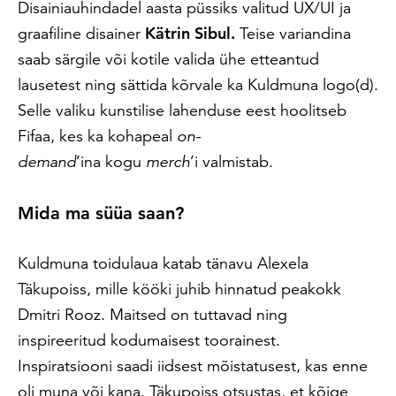
Disainiauhindadel aasta püssiks valitud UX/UI ja
graafiline disainer
Kätrin Sibul.
Teise variandina
saab särgile või kotile valida ühe etteantud
lausetest ning sättida kõrvale ka Kuldmuna logo(d).
Selle valiku kunstilise lahenduse eest hoolitseb
Fifaa, kes ka kohapeal
on-
demand
’ina kogu
merch
’i valmistab.
Mida ma süüa saan?
Kuldmuna toidulaua katab tänavu Alexela
Täkupoiss, mille kööki juhib hinnatud peakokk
Dmitri Rooz. Maitsed on tuttavad ning
inspireeritud kodumaisest toorainest.
Inspiratsiooni saadi iidsest mõistatusest, kas enne
oli muna või kana. Täkupoiss otsustas, et kõige