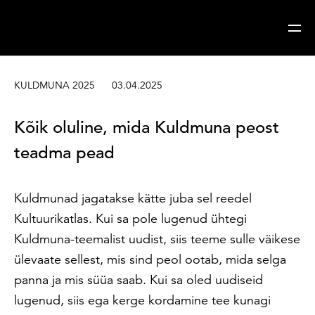
Sisesta märksõna
Otsi
KULDMUNA 2025
03.04.2025
Kõik oluline, mida Kuldmuna peost
teadma pead
Kuldmunad jagatakse kätte juba sel reedel
Kultuurikatlas. Kui sa pole lugenud ühtegi
Kuldmuna-teemalist uudist, siis teeme sulle väikese
ülevaate sellest, mis sind peol ootab, mida selga
panna ja mis süüa saab. Kui sa oled uudiseid
lugenud, siis ega kerge kordamine tee kunagi