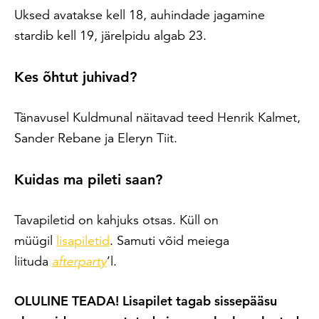
Uksed avatakse kell 18, auhindade jagamine
stardib kell 19, järelpidu algab 23.
Kes õhtut juhivad?
Tänavusel Kuldmunal näitavad teed Henrik Kalmet,
Sander Rebane ja Eleryn Tiit.
Kuidas ma pileti saan?
Tavapiletid on kahjuks otsas. Küll on
müügil
lisapiletid
. Samuti võid meiega
liituda
afterparty
’l.
OLULINE TEADA! Lisapilet tagab sissepääsu