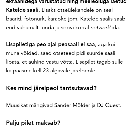
ekraanidega varustatud ning meeleoluga laetud
Katelde saali
. Lisaks otseülekandele on seal
baarid, fotonurk, karaoke jpm. Katelde saalis saab
end vabamalt tunda ja soovi korral
network
’ida.
Lisapiletiga peo ajal peasaali ei saa
, aga kui
muna võidad, saad otseteed pidi suurde saali
lipata, et auhind vastu võtta. Lisapilet tagab sulle
ka pääsme kell 23 algavale järelpeole.
Kes mind järelpeol tantsutavad?
Muusikat mängivad Sander Mölder ja DJ Quest.
Palju pilet maksab?