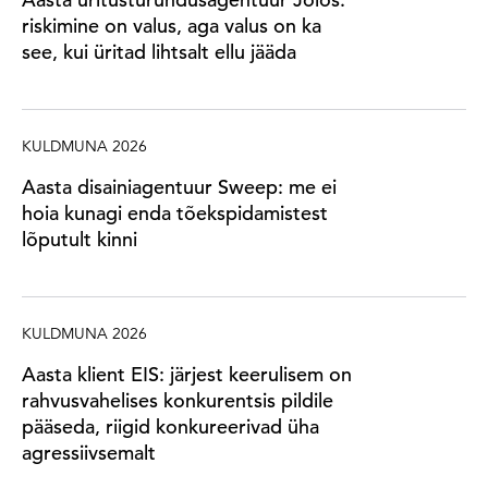
riskimine on valus, aga valus on ka
see, kui üritad lihtsalt ellu jääda
KULDMUNA 2026
Aasta disainiagentuur Sweep: me ei
hoia kunagi enda tõekspidamistest
lõputult kinni
KULDMUNA 2026
Aasta klient EIS: järjest keerulisem on
rahvusvahelises konkurentsis pildile
pääseda, riigid konkureerivad üha
agressiivsemalt