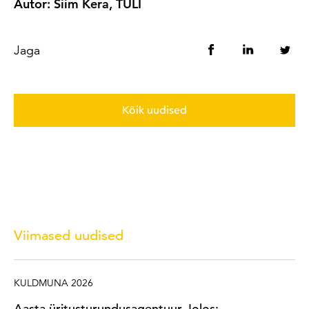
Autor: Siim Kera, TULI
Jaga
Kõik uudised
Viimased uudised
KULDMUNA 2026
Aasta üritusturundusagentuur Jolos: