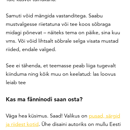
Samuti võid mängida vastanditega. Saabu
mustvalgesse riietatuna või tee koos sõbraga
midagi põnevat – näiteks tema on päike, sina kuu
vms. Või võid lihtsalt sõbrale selga visata mustad
riided, endale valged.
See ei tähenda, et teemasse peab liiga tugevalt
kiinduma ning kõik muu on keelatud: las loovus
leiab tee
Kas ma fänninodi saan osta?
Väga hea küsimus. Saad! Valikus on
pusad, särgid
ja riidest kotid
. Ühe disaini autoriks on mullu Eesti