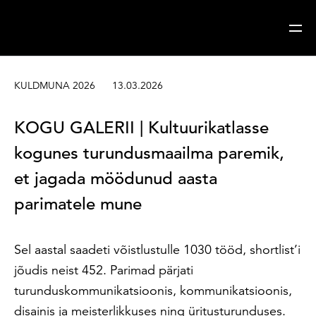
Sisesta märksõna
Otsi
KULDMUNA 2026
13.03.2026
KOGU GALERII | Kultuurikatlasse
kogunes turundusmaailma paremik,
et jagada möödunud aasta
parimatele mune
Sel aastal saadeti võistlustulle 1030 tööd, shortlist’i
jõudis neist 452. Parimad pärjati
turunduskommunikatsioonis, kommunikatsioonis,
disainis ja meisterlikkuses ning üritusturunduses.