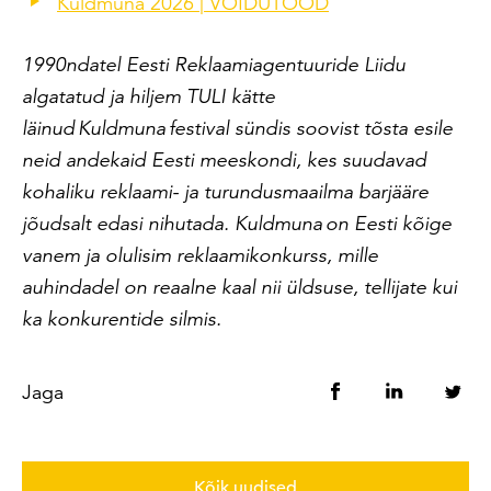
Kuldmuna 2026 | VÕIDUTÖÖD
1
990ndatel Eesti Reklaamiagentuuride Liidu
algatatud ja hiljem TULI kätte
läinud Kuldmuna festival sündis soovist tõsta esile
neid andekaid Eesti meeskondi, kes suudavad
kohaliku reklaami- ja turundusmaailma barjääre
jõudsalt edasi nihutada. K
uldmuna on Eesti kõige
vanem ja olulisim reklaamikonkurss, mille
auhindadel on reaalne kaal nii üldsuse, tellijate kui
ka konkurentide silmis.
Jaga
Kõik uudised