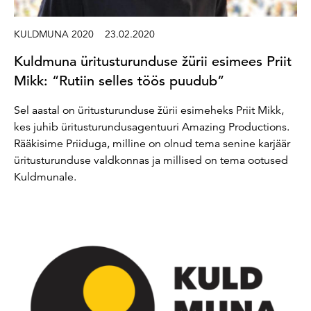
KULDMUNA 2020
23.02.2020
Kuldmuna üritusturunduse žürii esimees Priit
Mikk: “Rutiin selles töös puudub”
Sel aastal on üritusturunduse žürii esimeheks Priit Mikk,
kes juhib üritusturundusagentuuri Amazing Productions.
Rääkisime Priiduga, milline on olnud tema senine karjäär
üritusturunduse valdkonnas ja millised on tema ootused
Kuldmunale.