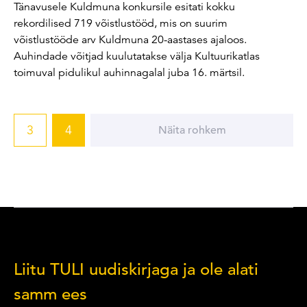
Tänavusele Kuldmuna konkursile esitati kokku
rekordilised 719 võistlustööd, mis on suurim
võistlustööde arv Kuldmuna 20-aastases ajaloos.
Auhindade võitjad kuulutatakse välja Kultuurikatlas
toimuval pidulikul auhinnagalal juba 16. märtsil.
3
4
Näita rohkem
Liitu TULI uudiskirjaga ja ole alati
samm ees