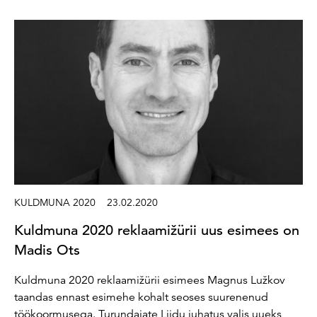
KULDMUNA 2020
23.02.2020
Kuldmuna 2020 reklaamižürii uus esimees on
Madis Ots
Kuldmuna 2020 reklaamižürii esimees Magnus Lužkov
taandas ennast esimehe kohalt seoses suurenenud
töökoormusega. Turundajate Liidu juhatus valis uueks